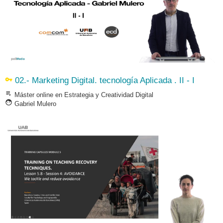
vpn_key
02.- Marketing Digital. tecnología Aplicada . II - I
playlist_play
Máster online en Estrategia y Creatividad Digital
face
Gabriel Mulero