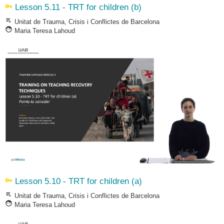
vpn_key
Lesson 5.11 - TRT for children (b)
playlist_play
Unitat de Trauma, Crisis i Conflictes de Barcelona
face
Maria Teresa Lahoud
vpn_key
Lesson 5.10 - TRT for children (a)
playlist_play
Unitat de Trauma, Crisis i Conflictes de Barcelona
face
Maria Teresa Lahoud