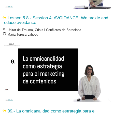
vpn_key
Lesson 5.8 - Session 4: AVOIDANCE: We tackle and
reduce avoidance
playlist_play
Unitat de Trauma, Crisis i Conflictes de Barcelona
face
Maria Teresa Lahoud
vpn_key
09.- La omnicanalidad como estrategia para el