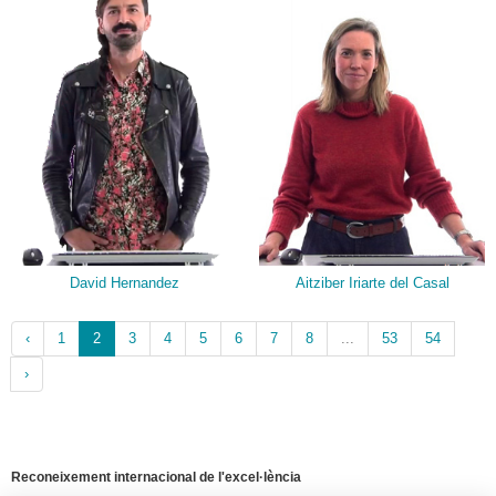
David Hernandez
Aitziber Iriarte del Casal
‹
1
2
3
4
5
6
7
8
...
53
54
›
Reconeixement internacional de l'excel·lència