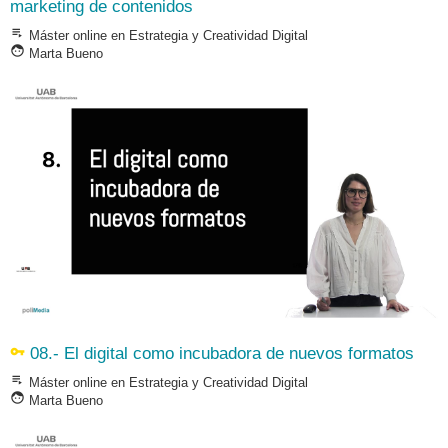
marketing de contenidos
playlist_play
Máster online en Estrategia y Creatividad Digital
face
Marta Bueno
vpn_key
08.- El digital como incubadora de nuevos formatos
playlist_play
Máster online en Estrategia y Creatividad Digital
face
Marta Bueno