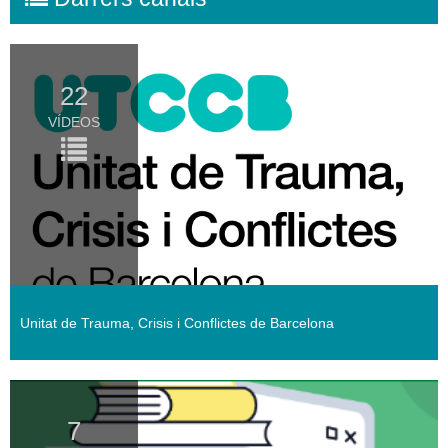
22
VÍDEOS
Unitat de Trauma, Crisis i Conflictes de Barcelona
7