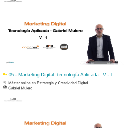
vpn_key
05.- Marketing Digital. tecnología Aplicada . V - I
playlist_play
Máster online en Estrategia y Creatividad Digital
face
Gabriel Mulero