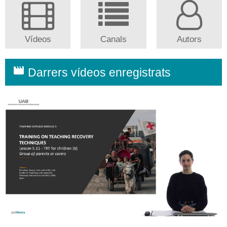
Vídeos
Canals
Autors
movie
Darrers vídeos enregistrats