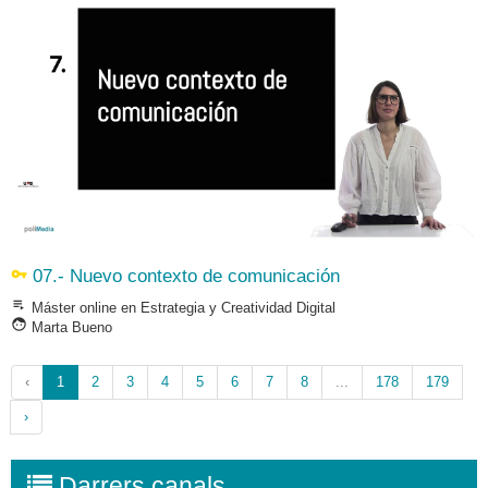
vpn_key
07.- Nuevo contexto de comunicación
playlist_play
Máster online en Estrategia y Creatividad Digital
face
Marta Bueno
‹
1
2
3
4
5
6
7
8
...
178
179
›
Darrers canals