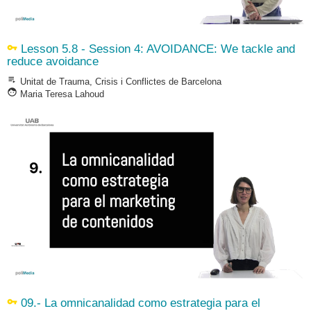
vpn_key
Lesson 5.8 - Session 4: AVOIDANCE: We tackle and
reduce avoidance
playlist_play
Unitat de Trauma, Crisis i Conflictes de Barcelona
face
Maria Teresa Lahoud
vpn_key
09.- La omnicanalidad como estrategia para el