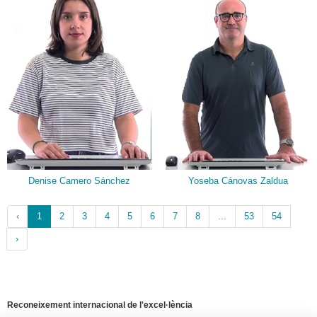
Denise Camero Sánchez
Yoseba Cánovas Zaldua
‹
1
2
3
4
5
6
7
8
...
53
54
›
Reconeixement internacional de l'excel·lència