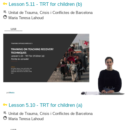
vpn_key
Lesson 5.11 - TRT for children (b)
playlist_play
Unitat de Trauma, Crisis i Conflictes de Barcelona
face
Maria Teresa Lahoud
vpn_key
Lesson 5.10 - TRT for children (a)
playlist_play
Unitat de Trauma, Crisis i Conflictes de Barcelona
face
Maria Teresa Lahoud