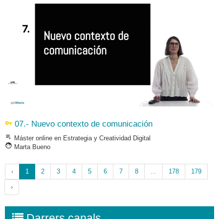
vpn_key
07.- Nuevo contexto de comunicación
playlist_play
Máster online en Estrategia y Creatividad Digital
face
Marta Bueno
‹
1
2
3
4
5
6
7
8
...
178
179
›
Darrers canals