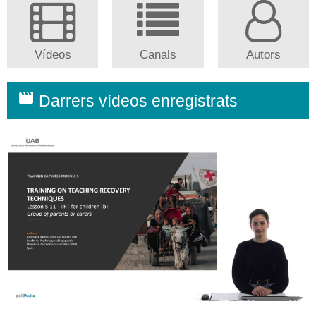
Vídeos
Canals
Autors
movie
Darrers vídeos enregistrats