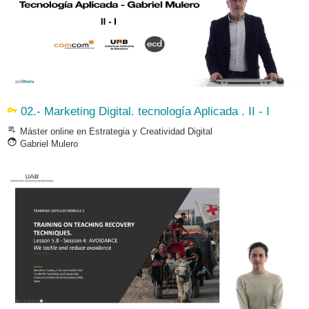
vpn_key
02.- Marketing Digital. tecnología Aplicada . II - I
playlist_play
Máster online en Estrategia y Creatividad Digital
face
Gabriel Mulero