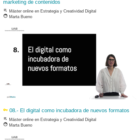
marketing de contenidos
playlist_play
Máster online en Estrategia y Creatividad Digital
face
Marta Bueno
vpn_key
08.- El digital como incubadora de nuevos formatos
playlist_play
Máster online en Estrategia y Creatividad Digital
face
Marta Bueno