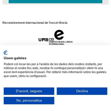
Reconeixement internacional de l'excel·lència
Campus
d'Excel·lència
Internacional
HR
Excellence
Usem galetes
in
Research
Podem col·locar-les per a l'anàlisi de les dades dels nostres visitants, per
-
millorar el nostre lloc web, mostrar-hi contingut personalitzat i oferir-hi una
Aquest web utilitza
cookies
pròpies i de
Euraxess
excel·lent experiència d'usuari. Per obtenir més informació sobre les galetes
Avís legal
Protecció de dades
Sobre el web
tercers per mesurar i gestionar visites al web
que usem, obriu la configuració.
així com per oferir una millor experiència i
2026 Universitat Autònoma de Barcelona
Tancar
servei a partir dels hàbits de navegació dels
D'acord, segueix
Declina
usuaris. En continuar amb la navegació
entenem que s'accepta la nostra
política de
No, personalitza
cookies
.