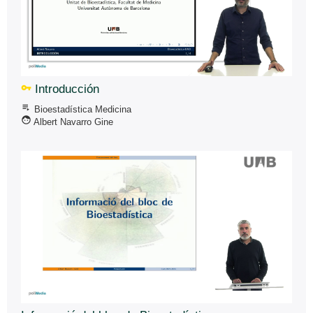
vpn_key
Introducción
playlist_play
Bioestadí­stica Medicina
face
Albert Navarro Gine