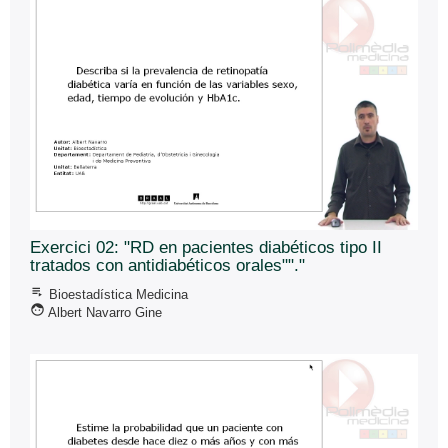
Exercici 02: "RD en pacientes diabéticos tipo II
tratados con antidiabéticos orales""."
playlist_play
Bioestadí­stica Medicina
face
Albert Navarro Gine