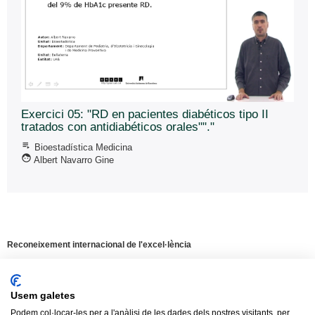
Exercici 05: "RD en pacientes diabéticos tipo II
tratados con antidiabéticos orales""."
playlist_play
Bioestadí­stica Medicina
face
Albert Navarro Gine
Reconeixement internacional de l'excel·lència
Campus
d'Excel·lència
Internacional
Usem galetes
Podem col·locar-les per a l'anàlisi de les dades dels nostres visitants, per