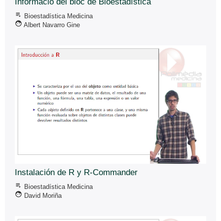
Informació del bloc de Bioestadística
playlist_play
Bioestadí­stica Medicina
face
Albert Navarro Gine
Instalación de R y R-Commander
playlist_play
Bioestadí­stica Medicina
face
David Moriña