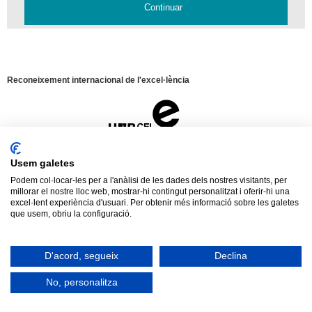
Reconeixement internacional de l'excel·lència
Campus
d'Excel·lència
Internacional
HR
Usem galetes
Excellence
Podem col·locar-les per a l'anàlisi de les dades dels nostres visitants, per
in
millorar el nostre lloc web, mostrar-hi contingut personalitzat i oferir-hi una
Research
Aquest web utilitza
cookies
pròpies i de
excel·lent experiència d'usuari. Per obtenir més informació sobre les galetes
-
tercers per mesurar i gestionar visites al web
que usem, obriu la configuració.
Euraxess
Avís legal
Protecció de dades
Sobre el web
així com per oferir una millor experiència i
Tancar
servei a partir dels hàbits de navegació dels
2026 Universitat Autònoma de Barcelona
D'acord, segueix
Declina
usuaris. En continuar amb la navegació
entenem que s'accepta la nostra
política de
No, personalitza
cookies
.