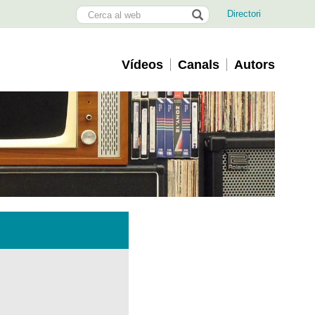
Cerca
Directori
al
web
Vídeos
Canals
Autors