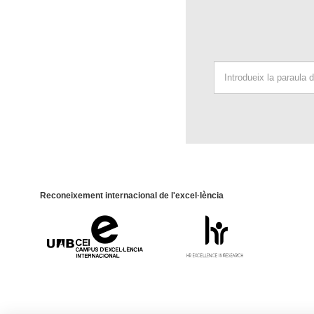
Reconeixement internacional de l'excel·lència
Campus
HR
d'Excel·lència
Excellence
Internacional
in
Research
-
Euraxess