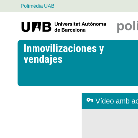
Polimèdia UAB
Universitat
Autònoma
de
Inmovilizaciones y
Barcelona
vendajes
vpn_key
Vídeo amb acc