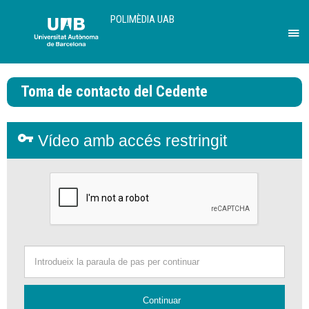
U
A
POLIMÈDIA UAB
B
Pr
per
des
Toma de contacto del Cedente
el
me
de
vpn_key
Vídeo amb accés restringit
Uni
Au
de
Bar