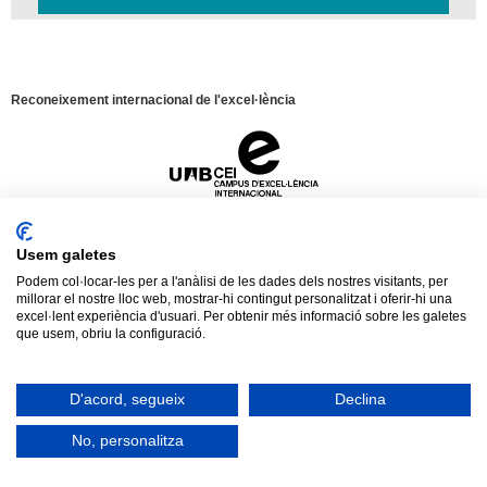
Reconeixement internacional de l'excel·lència
Campus
d'Excel·lència
Internacional
HR
Excellence
Usem galetes
in
Research
Podem col·locar-les per a l'anàlisi de les dades dels nostres visitants, per
-
millorar el nostre lloc web, mostrar-hi contingut personalitzat i oferir-hi una
Aquest web utilitza
cookies
pròpies i de
Euraxess
excel·lent experiència d'usuari. Per obtenir més informació sobre les galetes
Avís legal
Protecció de dades
Sobre el web
tercers per mesurar i gestionar visites al web
que usem, obriu la configuració.
així com per oferir una millor experiència i
2026 Universitat Autònoma de Barcelona
Tancar
servei a partir dels hàbits de navegació dels
D'acord, segueix
Declina
usuaris. En continuar amb la navegació
entenem que s'accepta la nostra
política de
No, personalitza
cookies
.