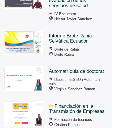
evaluación de los
servicios de salud
playlist_play
IV Encuentro
face
Héctor Javier Sànchez
Informe Brote Rabia
Selvática Ecuador
playlist_play
Brote de Rabia
face
Brote Rabia
Automatrí­cula de doctorat
playlist_play
Dipòsit, TESEO i Automatrí­
cula
face
Virginia Sànchez Romàn
vpn_key
Financiación en la
Transmisión de Empresas
playlist_play
Formación de técnicos
face
Cristina Ramos