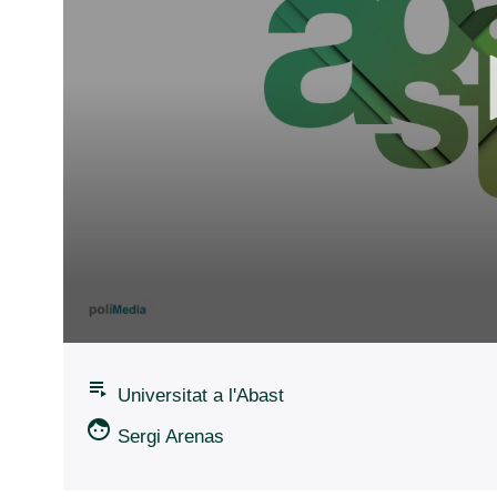
0
seconds
playlist_play
of
Universitat a l'Abast
0
seconds
Volume
face
Sergi Arenas
90%