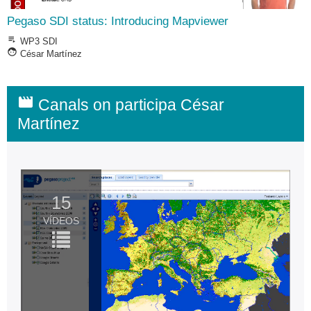
Pegaso SDI status: Introducing Mapviewer
playlist_play
WP3 SDI
face
César Martínez
movie
Canals on participa César
Martínez
15
VÍDEOS