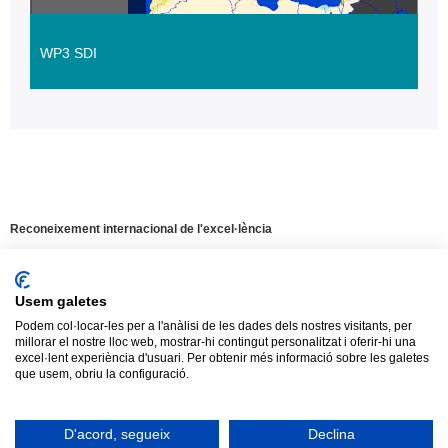
WP3 SDI
Reconeixement internacional de l'excel·lència
Campus
d'Excel·lència
Internacional
Usem galetes
Podem col·locar-les per a l'anàlisi de les dades dels nostres visitants, per
HR
millorar el nostre lloc web, mostrar-hi contingut personalitzat i oferir-hi una
Aquest web utilitza
cookies
pròpies i de
Excellence
excel·lent experiència d'usuari. Per obtenir més informació sobre les galetes
tercers per mesurar i gestionar visites al web
in
que usem, obriu la configuració.
Research
així com per oferir una millor experiència i
-
Tancar
servei a partir dels hàbits de navegació dels
Euraxess
Avís legal
Protecció de dades
Sobre el web
D'acord, segueix
Declina
usuaris. En continuar amb la navegació