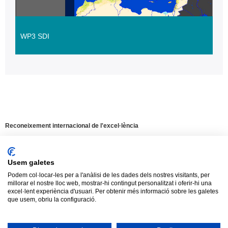
WP3 SDI
Reconeixement internacional de l'excel·lència
Campus
d'Excel·lència
Internacional
Usem galetes
Podem col·locar-les per a l'anàlisi de les dades dels nostres visitants, per
HR
millorar el nostre lloc web, mostrar-hi contingut personalitzat i oferir-hi una
Aquest web utilitza
cookies
pròpies i de
Excellence
excel·lent experiència d'usuari. Per obtenir més informació sobre les galetes
tercers per mesurar i gestionar visites al web
in
que usem, obriu la configuració.
Research
així com per oferir una millor experiència i
-
Tancar
servei a partir dels hàbits de navegació dels
Euraxess