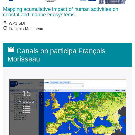
Mapping acumulative impact of human activities on
coastal and marine ecosystems.
playlist_play
WP3 SDI
face
François Morisseau
movie
Canals on participa François
Morisseau
15
VÍDEOS