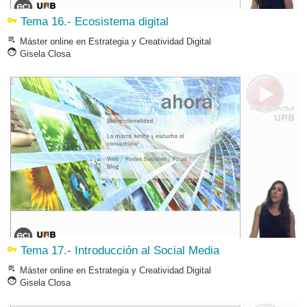
vpn_key
Tema 16.- Ecosistema digital
playlist_play
Máster online en Estrategia y Creatividad Digital
face
Gisela Closa
vpn_key
Tema 17.- Introducción al Social Media
playlist_play
Máster online en Estrategia y Creatividad Digital
face
Gisela Closa