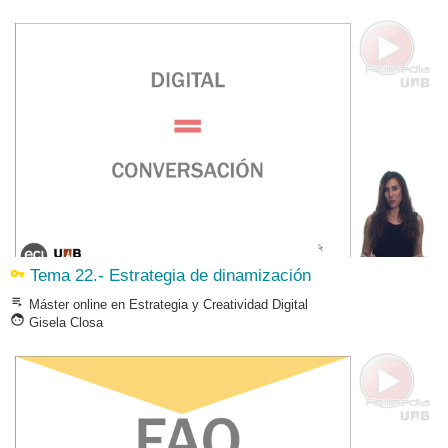
vpn_key
Tema 22.- Estrategia de dinamización
playlist_play
Máster online en Estrategia y Creatividad Digital
face
Gisela Closa