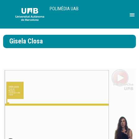
U
A
POLIMÈDIA UAB
B
Pr
per
des
Gisela Closa
el
me
de
Uni
Au
de
Bar