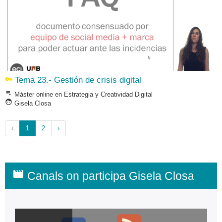
vpn_key
Tema 23.- Gestión de crisis digital
playlist_play
Máster online en Estrategia y Creatividad Digital
face
Gisela Closa
‹
1
2
›
movie
Canals on participa Gisela Closa